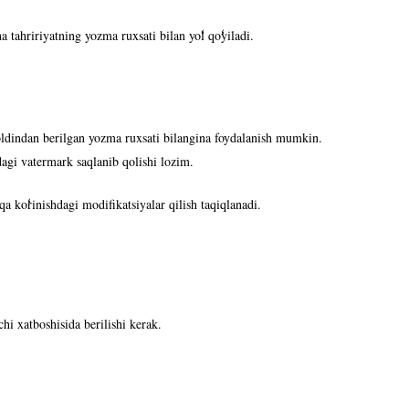
na tahririyatning yozma ruxsati bilan yo
l qo
yiladi.
 oldindan berilgan yozma ruxsati bilangina foydalanish mumkin.
tdagi vatermark saqlanib qolishi lozim.
hqa ko
rinishdagi modifikatsiyalar qilish taqiqlanadi.
hi xatboshisida berilishi kerak.