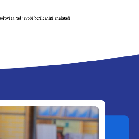
so
roviga rad javobi berilganini anglatadi.