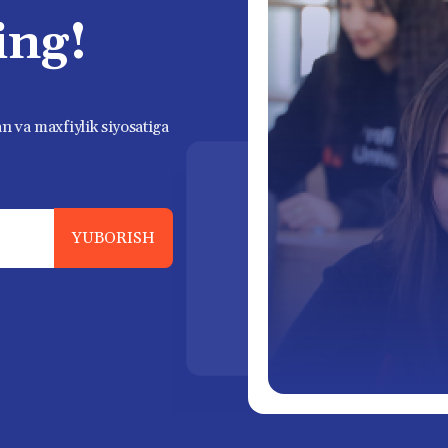
ing!
n va maxfiylik siyosatiga
YUBORISH