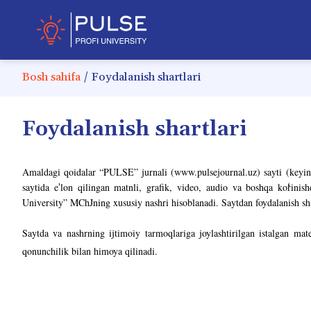
Bosh sahifa
/
Foydalanish shartlari
Foydalanish shartlari
Amaldagi qoidalar “
PULSE
”
jurnali
(www.pulsejournal.uz) sayti (keyin
saytida e
lon qilingan matnli, grafik, video, audio va boshqa ko
rinis
ʼ
University” MChJning xususiy nashri hisoblanadi. Saytdan foydalanish sha
Saytda va nashrning ijtimoiy tarmoqlariga joylashtirilgan istalgan mat
qonunchilik bilan himoya qilinadi.