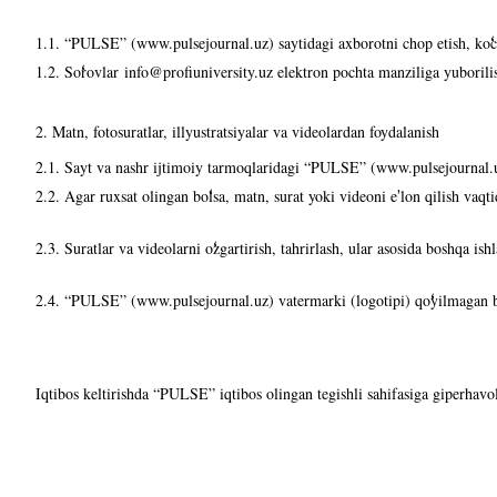
1.1. “PULSE” (www.pulsejournal.uz) saytidagi axborotni chop etish, ko
c
1.2. So
rovlar
info@profiuniversity.uz elektron pochta manziliga yuborili
2. Matn, fotosuratlar, illyustratsiyalar va videolardan foydalanish
2.1. Sayt va nashr ijtimoiy tarmoqlaridagi “PULSE” (www.pulsejournal.uz)
2.2. Agar ruxsat olingan bo
lsa, matn, surat yoki videoni e
lon qilish vaqt
ʼ
2.3. Suratlar va videolarni o
zgartirish, tahrirlash, ular asosida boshqa is
2.4. “PULSE” (www.pulsejournal.uz) vatermarki (logotipi) qo
yilmagan b
Iqtibos keltirishda “
PULSE
” iqtibos olingan tegishli sahifasiga giperhavo