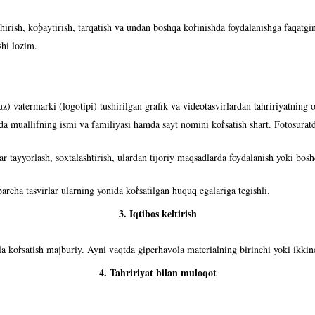
hirish, ko
paytirish, tarqatish va undan boshqa ko
rinishda foydalanishga faqatgi
shi lozim.
 vatermarki (logotipi) tushirilgan grafik va videotasvirlardan tahririyatning
ida muallifning ismi va familiyasi hamda sayt nomini ko
rsatish shart. Fotosura
hlar tayyorlash, soxtalashtirish, ulardan tijoriy maqsadlarda foydalanish yoki bos
archa tasvirlar ularning yonida ko
rsatilgan huquq egalariga tegishli.
3. Iqtibos keltirish
la ko
rsatish majburiy. Ayni vaqtda giperhavola materialning birinchi yoki ikkinc
4. Tahririyat bilan muloqot