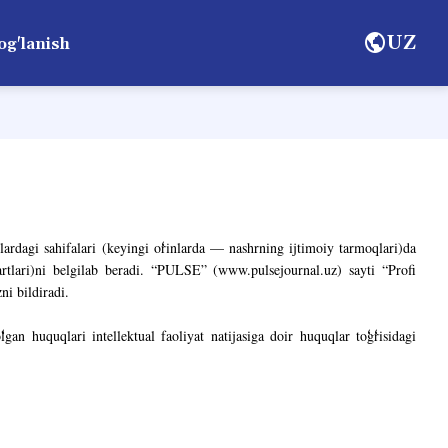
UZ
og'lanish
ardagi sahifalari (keyingi o
rinlarda
—
nashrning ijtimoiy tarmoqlari)da
rtlari)ni belgilab beradi.
“PULSE” (www.pulsejournal.uz) sayti “Profi
zni bildiradi.
o
lgan huquqlari intellektual faoliyat natijasiga doir huquqlar to
g
risidagi