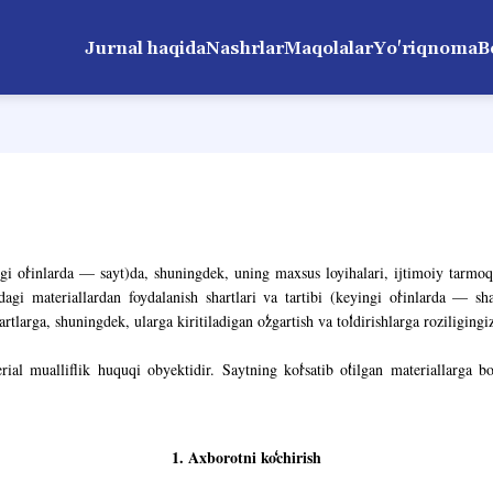
Jurnal haqida
Nashrlar
Maqolalar
Yo'riqnoma
B
gi o
rinlarda
—
sayt)da, shuningdek, uning maxsus loyihalari, ijtimoiy tarmoql
hdagi materiallardan foydalanish shartlari va tartibi (keyingi o
rinlarda
—
sha
rtlarga, shuningdek, ularga kiritiladigan o
zgartish va to
ldirishlarga roziligingi
erial mualliflik huquqi obyektidir. Saytning ko
rsatib o
tilgan materiallarga b
1. Axborotni ko
chirish