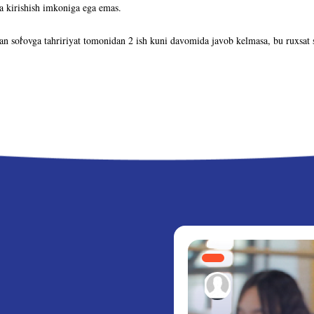
a kirishish imkoniga ega emas.
an so
rovga tahririyat tomonidan 2 ish kuni davomida javob kelmasa, bu ruxsat 